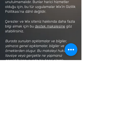
unutulmamalıdır. Bunlar harici hizmetler
olduğu için, bu tür uygulamalar Wix’in Gizlilik
Politikası’na dâhil değildir.
Çerezler ve Wix siteniz hakkında daha fazla
bilgi almak için bu
destek makalesine
göz
atabilirsiniz.
Burada sunulan açıklamalar ve bilgiler,
yalnızca genel açıklamalar, bilgiler ve
örneklerden oluşur. Bu makaleyi hukuki bir
tavsiye veya gerçekte ne yapmanız
gerektiği konusunda bir öneri olarak
yorumlamamalısınız. Gizlilik politikanızı
oluşturma aşamasında bilgi ve yardım
almak için hukuki danışmanlık hizmeti
almanızı öneririz.
Gizlilik Politikası
Çerez Politikası