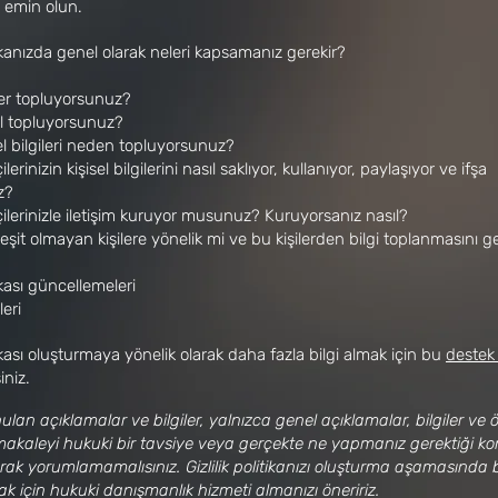
n emin olun.
itikanızda genel olarak neleri kapsamanız gerekir?
iler topluyorsunuz?
sıl topluyorsunuz?
el bilgileri neden topluyorsunuz?
ilerinizin kişisel bilgilerini nasıl saklıyor, kullanıyor, paylaşıyor ve ifşa
z?
çilerinizle iletişim kuruyor musunuz? Kuruyorsanız nasıl?
eşit olmayan kişilere yönelik mi ve bu kişilerden bilgi toplanmasını ge
tikası güncellemeleri
leri
itikası oluşturmaya yönelik olarak daha fazla bilgi almak için bu
destek
iniz.
lan açıklamalar ve bilgiler, yalnızca genel açıklamalar, bilgiler ve 
makaleyi hukuki bir tavsiye veya gerçekte ne yapmanız gerektiği 
arak yorumlamamalısınız. Gizlilik politikanızı oluşturma aşamasında b
k için hukuki danışmanlık hizmeti almanızı öneririz.