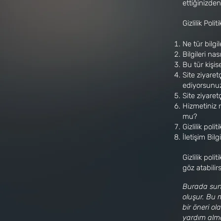
ettiğinizde
Gizlilik Pol
Ne tür bilg
Bilgileri na
Bu tür kişis
Site ziyaretç
ediyorsunu
Site ziyaret
Hizmetiniz r
mu?
Gizlilik poli
İletişim Bilgi
Gizlilik pol
göz atabilirs
Burada sunu
oluşur. Bu 
bir öneri ol
yardım alma