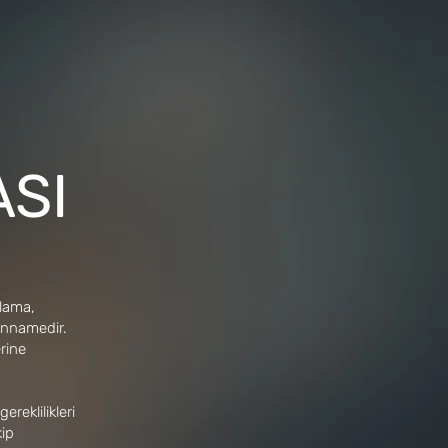
ASI
plama,
yannamedir.
erine
gereklilikleri
kip