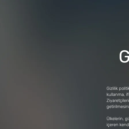
G
Gizlilik poli
kullanma, i
Ziyaretçiler
getirilmesini
Ülkelerin, gi
içeren kend