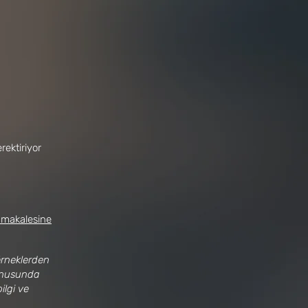
rektiriyor
 makalesine
örneklerden
konusunda
ilgi ve